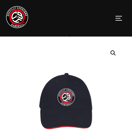
Accueil
/
Non classé
/ Casquette QCHB Brodée